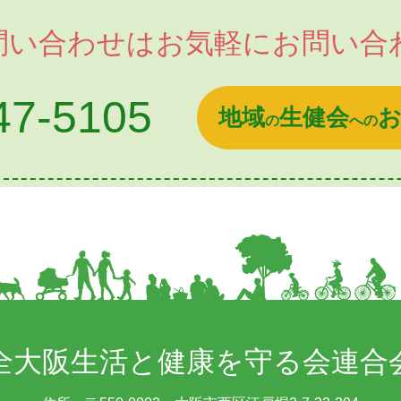
問い合わせは
お気軽にお問い合
47-5105
地域
生健会
の
への
全大阪生活と
健康を守る会連合