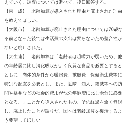
えていく。調査については調べて、後日回答する。
【東 成】 老齢加算が導入された理由と廃止された理由
を教えてほしい。
【大阪市】 老齢加算が廃止された理由については70歳な
る前となった後では生活費の支出は変らないため整合性が
ないと廃止された。
【大生連】 老齢加算は「老齢者は咀嚼力が弱いため、他
の年齢層に比し消化吸収がよく良質な食品を必要とすると
ともに、肉体的条件から暖房費、被服費、保健衛生費等に
特別な配慮を必要とし、また、近隣、知人、親戚等への訪
問や墓参などの社会的費用が他の年齢層に比し余分に必要
となる。」ことから導入されたもの。その経過を全く無視
し、廃止したことが誤りだ。国へは老齢加算を復活するよ
う要望してほしい。