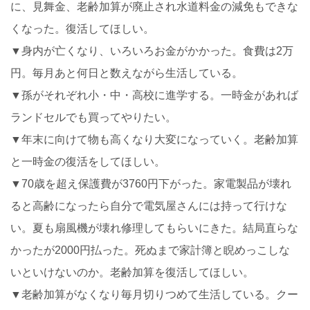
に、見舞金、老齢加算が廃止され水道料金の減免もできな
くなった。復活してほしい。
▼身内が亡くなり、いろいろお金がかかった。食費は2万
円。毎月あと何日と数えながら生活している。
▼孫がそれぞれ小・中・高校に進学する。一時金があれば
ランドセルでも買ってやりたい。
▼年末に向けて物も高くなり大変になっていく。老齢加算
と一時金の復活をしてほしい。
▼70歳を超え保護費が3760円下がった。家電製品が壊れ
ると高齢になったら自分で電気屋さんには持って行けな
い。夏も扇風機が壊れ修理してもらいにきた。結局直らな
かったが2000円払った。死ぬまで家計簿と睨めっこしな
いといけないのか。老齢加算を復活してほしい。
▼老齢加算がなくなり毎月切りつめて生活している。クー