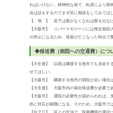
ればいけない。精神的な病で、転居により精
合は話もするのでまず区に相談をしてみてほ
【 旭 】 息子は親がなくなれば家を出な
【大阪市】 リバースモゲージには推定相続
の停止になるため、母親が亡くなった時点で
◆移送費（病院への交通費）につ
【大生連】 以前は隣接する他市でも支給す
せてほしい。
【大阪市】 隣接する他市の病院が近い場合
【大生連】 大阪市内の場合移送費が必要で
【大阪市】 通院の必要性が認められれば、
的に対応が困難になる。そのため、大阪市で
【住之江】 区との交渉で、医療機関の選択