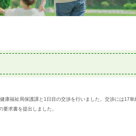
市健康福祉局保護課と1日目の交渉を行いました。交渉には17単
私の要求書を提出しました。
》