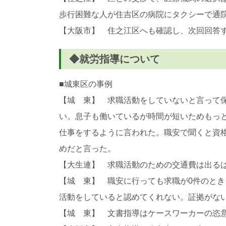
歩行困難な人が住吉区の病院にタクシーで通
【大阪市】 住之江区へも確認し、次回回答
◆就労指導について
■城東区の事例
【城 東】 求職活動をしていないと言って
い。息子も働いているが時間が短いためもっ
仕事をするように言われた。職安で聞くと資
めだと言った。
【大生連】 求職活動のための交通費は出る
【城 東】 職安に行っても求職が0件のと
活動をしていると認めてくれない。証拠がな
【城 東】 文書指導はケースワーカーの恣