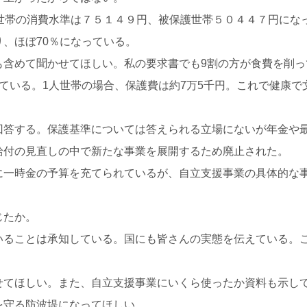
世帯の消費水準は７５１４９円、被保護世帯５０４４７円にな
、ほぼ70％になっている。
も含めて聞かせてほしい。私の要求書でも9割の方が食費を削っ
ている。1人世帯の場合、保護費は約7万5千円。これで健康
回答する。保護基準については答えられる立場にないが年金や
給付の見直しの中で新たな事業を展開するため廃止された。
に一時金の予算を充てられているが、自立支援事業の具体的な
じたか。
いることは承知している。国にも皆さんの実態を伝えている。
せてほしい。また、自立支援事業にいくら使ったか資料も示し
を守る防波堤になってほしい。