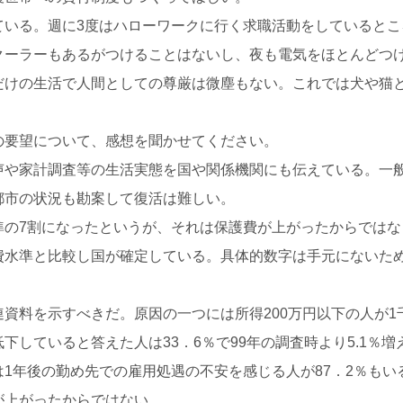
ている。週に3度はハローワークに行く求職活動をしていると
クーラーもあるがつけることはないし、夜も電気をほとんどつ
だけの生活で人間としての尊厳は微塵もない。これでは犬や猫
の要望について、感想を聞かせてください。
声や家計調査等の生活実態を国や関係機関にも伝えている。一
都市の状況も勘案して復活は難しい。
準の7割になったというが、それは保護費が上がったからでは
費水準と比較し国が確定している。具体的数字は手元にないた
資料を示すべきだ。原因の一つには所得200万円以下の人が1
下していると答えた人は33．6％で99年の調査時より5.1％
1年後の勤め先での雇用処遇の不安を感じる人が87．2％も
が上がったからではない。