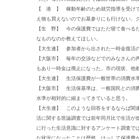
【 港 】 稼動年齢のため就労指導を受け
え物も買えないのでお墓参りにも行けない。
【生 野】 今の保護費ではただ寝て食べる
なものなのか教えてほしい。
【大生連】 参加者から出された一時金復活
【大阪市】 毎年の交渉などでのみなさんの
もあり一時金は廃止になった。市の現状、他
【大生連】 生活保護費が一般世帯の消費水
【大阪市】 生活保基準は、一般国民との消
水準が相対的に縮まってきていると思う。
【大生連】 このような回答をするならば関連
活に関する世論調査では前年同月比で生活が低
に行った生活意識に対するアンケート調査では
な状況になったことは歴然。けっして保護費