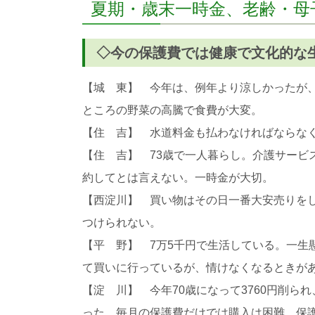
夏期・歳末一時金、老齢・母
◇今の保護費では健康で文化的な
【城 東】 今年は、例年より涼しかったが
ところの野菜の高騰で食費が大変。
【住 吉】 水道料金も払わなければならな
【住 吉】 73歳で一人暮らし。介護サー
約してとは言えない。一時金が大切。
【西淀川】 買い物はその日一番大安売りを
つけられない。
【平 野】 7万5千円で生活している。一生
て買いに行っているが、情けなくなるときが
【淀 川】 今年70歳になって3760円削
った。毎月の保護費だけでは購入は困難。保