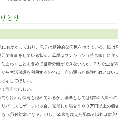
やりとり
痴呆にもかかっており、息子は精神的な病気を抱えている。区は
親元で食事をしている状況。母親はマンション（持ち家）に住ん
住まわすことも含めて世帯分離ができないのか。2人で生活保
てから生活保護を利用するのでは、血の通った保護行政とはい
れば示してほしい。
いて教えてほしい。
でなければ保有も認めているが、基準としては標準3人世帯の生
。リバースモゲージの場合、売却した場合５００万円以上の価
上なら貸付対象になる。但し、65歳を超えた配偶者以外は借