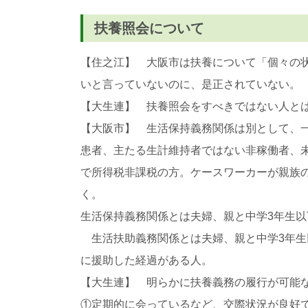
扶養照会について
【住之江】 大阪市は扶養について「個々の
いと言っていないのに、是正されていない。
【大生連】 扶養照会をすべきではない人と
【大阪市】 生活保持義務関係は別として、
患者、主たる生計維持者ではない非稼働者、未
で所得税非課税の方。ケースワーカーが親族
く。
生活保持義務関係とは夫婦、親と中学3年生
生活扶助義務関係とは夫婦、親と中学3年生
に援助した経過がある人。
【大生連】 明らかに扶養義務の履行が可能
①定期的に会っているなど、交際状況が良好