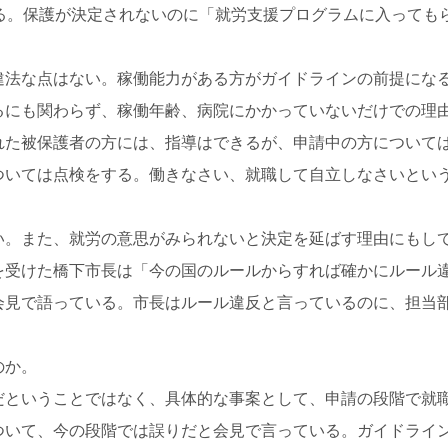
いる。保護が決定されないのに「就労支援プログラムに入っても
違法な点はない。稼働能力がある方がガイドラインの前提にな
るにも関わらず、稼働年齢、病院にかかっていないだけでの理
れた被保護者の方には、指導はできるが、申請中の方について
ついては点検をする。働きなさい、就職して自立しなさいとい
い。また、就労の意思がみられないと決定を延ばす理由にもし
を受けた橋下市長は「今の国のルールからすれば確かにルール
会見で語っている。市長はルール違反と言っているのに、担当
のか。
だということではなく、具体的な事案として、申請の段階で就
ついて、今の段階では誤りだと会見で言っている。ガイドライ