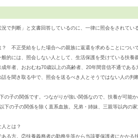
状況で判断」と文書回答しているのに、一律に照会をされてい
は？ 不正受給をした場合への親族に返還を求めることについ
一般的には、照会しない人として、生活保護を受けている扶養
成年者、おおむね70歳以上の高齢者、20年間音信不通であ
の話を聞き取る中で、照会を送るべき人とそうではない人の判
以下の子の関係です。つながりが強い関係なので、扶養が可能か
以下の子の関係を除く直系血族。兄弟・姉妹、三親等以内の家
な人とは？
である方。②扶養義務者の勤務先等から当該要保護者にかかる