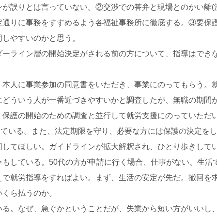
が誤りとは言っていない。②交渉での答弁と現場とのかい離(
定通りに事務をすすめるよう各福祉事務所に徹底する。③要保
同しやすいのかと思う。
ダーライン層の開始決定がされる前の方について、指導はでき
。本人に事業参加の同意書をいただき、事業にのってもらう。
にどういう人が一番近づきやすいかと調査したが、無職の期間
、保護の開始のための調査と並行して就労支援にのっていただ
なっている。また、法定期限を守り、必要な方には保護の決定を
回してほしい。ガイドラインが拡大解釈され、ひとり歩きして
令もしている。50代の方が申請に行く場合、仕事がない、生活
えで就労指導をすればよい。まず、生活の安定が先だ。撤回を
いくら払うのか。
いる。なぜ、急ぐかということだが、失業から短い方がいいし