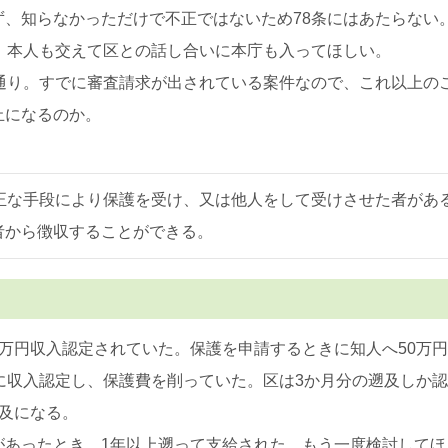
、知らなかっただけで不正ではないため78条にはあたらない
。本人も交えて区との話し合いに本庁も入ってほしい。
の通り。すでに審査請求が出されている案件なので、これ以上の
止になるのか。
。
不正な手段により保護を受け、又は他人をして受けさせた者があ
者から徴収することができる。
万円収入認定されていた。保護を申請するときに知人へ50万円
に収入認定し、保護費を削っていた。区は3か月分の遡及しか
及になる。
があったとき、1年以上遡って支給された。もう一度検討してほ