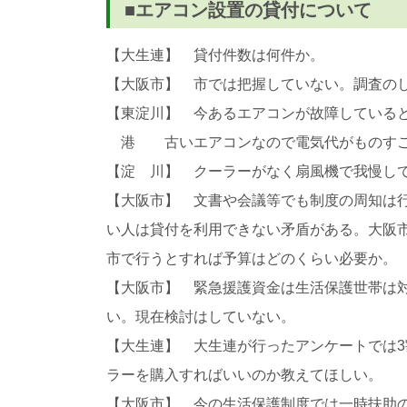
■エアコン設置の貸付について
【大生連】 貸付件数は何件か。
【大阪市】 市では把握していない。調査の
【東淀川】 今あるエアコンが故障している
港 古いエアコンなので電気代がものすご
【淀 川】 クーラーがなく扇風機で我慢し
【大阪市】 文書や会議等でも制度の周知は
い人は貸付を利用できない矛盾がある。大阪
市で行うとすれば予算はどのくらい必要か。
【大阪市】 緊急援護資金は生活保護世帯は対
い。現在検討はしていない。
【大生連】 大生連が行ったアンケートでは
ラーを購入すればいいのか教えてほしい。
【大阪市】 今の生活保護制度では一時扶助