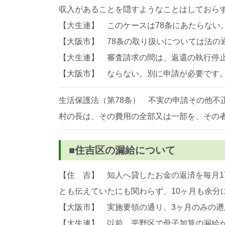
収入があることを隠すようなことはしておらず
【大生連】 このケースは78条にあたらない
【大阪市】 78条の取り扱いについては法
【大生連】 審査請求の間は、返還の執行停
【大阪市】 ならない。別に申請が必要です
生活保護法（第78条） 不実の申請その他
村の長は、その費用の全部又は一部を、その
■住吉区の漏給について
【住 吉】 知人へ貸したお金の返済を毎月1
とも伝えていたにも関わらず、10ヶ月も余分
【大阪市】 実施要領の通り、3ヶ月のみの遡
【大生連】 以前、平野区で母子加算の漏給