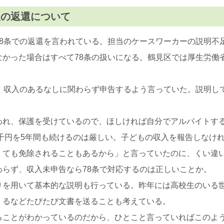
入の返還について
78条での返還を言われている。担当のケースワーカーの説明不
かった場合はすべて78条の扱いになる。鶴見区では厚生労働省
は、収入のあるなしに関わらず申告するよう言っていた。説明し
れ、保護を受けているので、ほしければ自分でアルバイトする
3千円を5年間も続けるのは厳しい。子どもの収入を報告しなけ
くても免除されることもあるから」と言っていたのに、くい違
らず、収入未申告なら78条で対応するのは正しいことか。
りを用いて基本的な説明も行っている。昨年には高校生のいる
くるなどたびたび文書を送ることも考えている。
ることがわかっているのだから、ひとこと言っていればこのよ