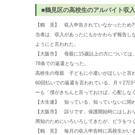
■鶴見区の高校生のアルバイト収
【鶴 見】 収入申告されていなかったため
当者は、収入があったにもかかわらず報告しな
ようにと言われた。
【大阪市】 母親に15歳以上の方について
78条での返還となった。
高校生の母親 子どもに小遣いがほしいと言わ
60回払いでの返還を言われている。月々2万
ーも「僕がきちんと言っておけば。心配しな
【大生連】 知っている、知っていないに関わ
【大阪市】 誤りです。保護開始時にはしお
周知のためにいろいろしてきたが、ビラをつ
【鶴 見】 毎月の収入申告時に高校生がい