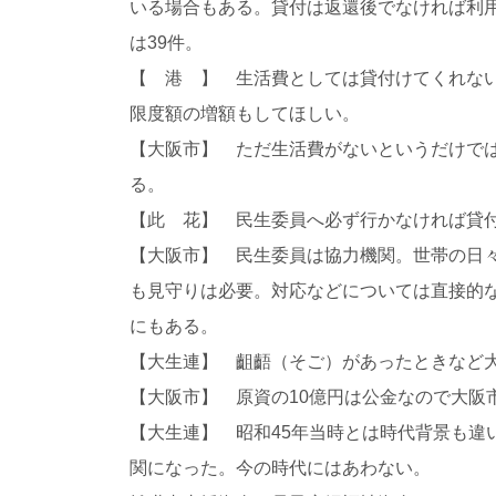
いる場合もある。貸付は返還後でなければ利用で
は39件。
【 港 】 生活費としては貸付けてくれな
限度額の増額もしてほしい。
【大阪市】 ただ生活費がないというだけで
る。
【此 花】 民生委員へ必ず行かなければ貸
【大阪市】 民生委員は協力機関。世帯の日
も見守りは必要。対応などについては直接的
にもある。
【大生連】 齟齬（そご）があったときなど
【大阪市】 原資の10億円は公金なので大阪
【大生連】 昭和45年当時とは時代背景も
関になった。今の時代にはあわない。